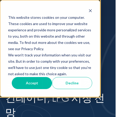
This website stores cookies on your computer.
These cookies are used to improve your website
experience and provide more personalized services
to you, both on this website and through other
media. To find out more about the cookies we use,
see our Privacy Policy.
Executive Summary
We won't track your information when you visit our
site. But in order to comply with your preferences,
해운시장전망 : 2026
we'll have to use just one tiny cookie so that you're
not asked to make this choice again.
년 2분기 탱커, 벌커,
Accept
Decline
컨테이너, LPG 시장 전
망