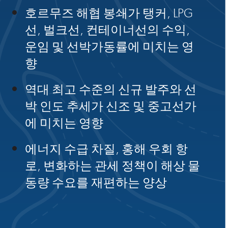
호르무즈 해협 봉쇄가 탱커, LPG
선, 벌크선, 컨테이너선의 수익,
운임 및 선박가동률에 미치는 영
향
역대 최고 수준의 신규 발주와 선
박 인도 추세가 신조 및 중고선가
에 미치는 영향
에너지 수급 차질, 홍해 우회 항
로, 변화하는 관세 정책이 해상 물
동량 수요를 재편하는 양상